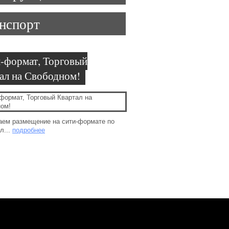
нспорт
-формат, Торговый
ал на Свободном!
аем размещение на сити-формате по
л...
подробнее