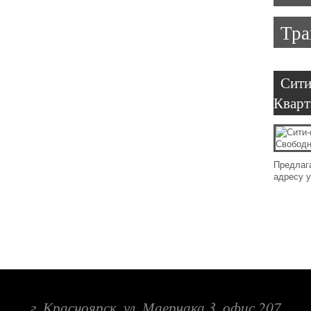
Тра
Сити
Кварт
Предлаг
адресу у
г. Красноярск, ул. Маерчака 3, офис 207