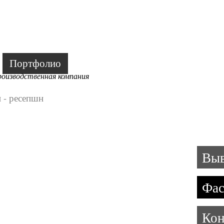
(3
Портфолио
Размещение
Согласова
роизводственная компания
 - ресепшн
Выв
Фа
Кон