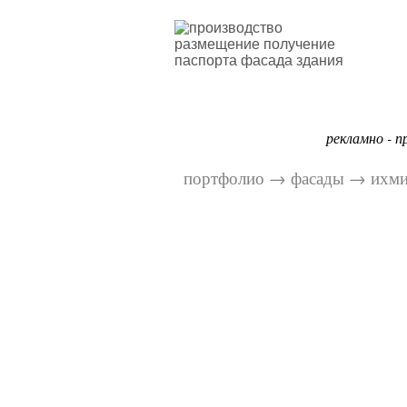
рекламно - п
портфолио
→
фасады
→
ихми