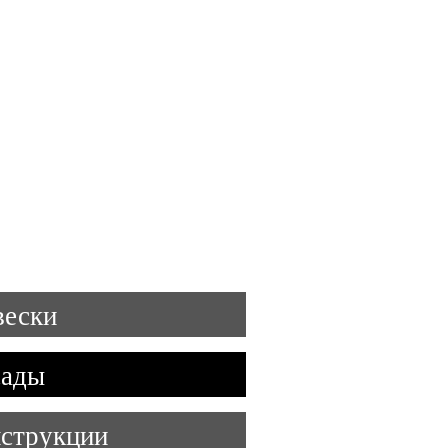
91) 295 16 22, 295 17 23
info@neonmasters.ru
ние
Контакты
Паспорт фасадов
ески
сады
струкции