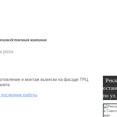
(3
Портфолио
Размещение
Согласова
роизводственная компания
la pizza
Рекл
отовление и монтаж вывески на фасаде ТРЦ
анета
остан
по ул
 последние работы