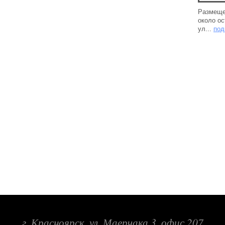
Размеще
около ос
ул...
под
г. Красноярск, ул. Маерчака 3, офис 207