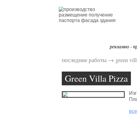
рекламно - п
последние работы
→
green vil
Green Villa Pizza
Изг
Пл
все