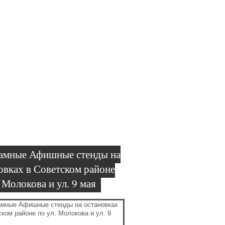
91) 295 16 22, 295 17 23
info@neonmasters.ru
ние
Контакты
Паспорт фасадов
амные Афишные стенды на
овках в Советском районе
. Молокова и ул. 9 мая