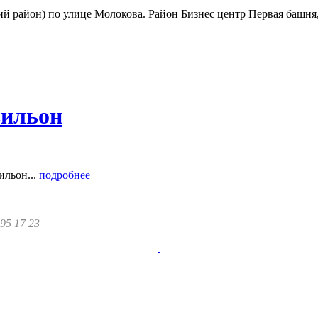
й район) по улице Молокова. Район Бизнес центр Первая башня,
вильон
ильон...
подробнее
295 17 23